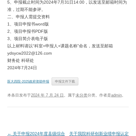
5、申报截止时间为2024年7月31日14:00，以发送至邮箱时间为
准，过期不能参评。
二、申报人需提交资料
1、项目申报书word版
2、项目申报书PDF版
3、项目简介表电子版
以上材料请以“科室+申报人+课题名称”命名，发送至邮箱
ydsycw2022@126.com
财务处 科研处
2024年7月24日
医大四院-2025政府资助申报
申报文件下载
本条目发布于
2024 年 7 月 24 日
。属于
未分类
分类。
作者是
admin
。
文
←
关于申报2024年度县级综合
关于我院科研创新业绩申报认定