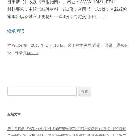
目申请书》以及《申报指南》。网址：WWW.HBMU.EDU
材料要求：申报书纸件材料一式3份；合同书一式3份；查新或检
索报告以及其它证明材料一式3份；同时交电子[……]
继续阅读
本条目发布于
2013 年 1 月 18 日
。属于
省中医局-课题
、
课题
、
通知
分
类。
作者是
admin
。
搜
索：
近期文章
关于组织申报2027年度河北省中医药类科学研究课题计划项目的通知
关于印发2026年度河北省基础研究计划自然科学基金专项项目（第二