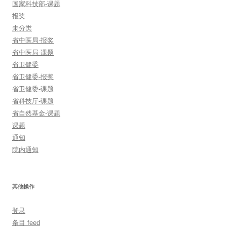
国家科技部-课题
报奖
未分类
省中医局-报奖
省中医局-课题
省卫健委
省卫健委-报奖
省卫健委-课题
省科技厅-课题
省自然基金-课题
课题
通知
院内通知
其他操作
登录
条目 feed