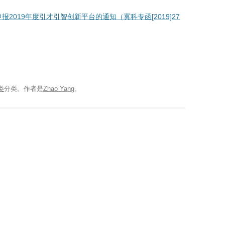
2019年度引才引智创新平台的通知（冀科专函[2019]27
类
分类。
作者是
Zhao Yang
。