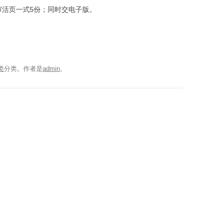
审活页一式5份；同时交电子版。
类
分类。
作者是
admin
。