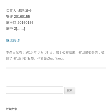
负责人 课题编号
安波 20160155
陈玉红 20160156
陈中 2[……]
继续阅读
本条目发布于
2016 年 3 月 31 日
。属于
公布结果
、
省卫健委
分类，被
贴了
省卫计委
标签。
作者是
Zhao Yang
。
搜
索：
近期文章