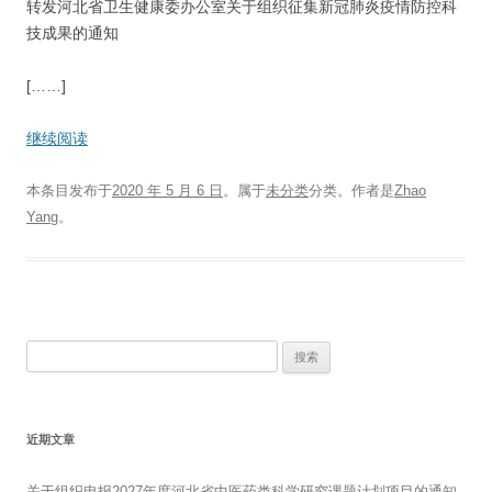
转发河北省卫生健康委办公室关于组织征集新冠肺炎疫情防控科
技成果的通知
[……]
继续阅读
本条目发布于
2020 年 5 月 6 日
。属于
未分类
分类。
作者是
Zhao
Yang
。
搜
索：
近期文章
关于组织申报2027年度河北省中医药类科学研究课题计划项目的通知