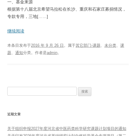
一、基金来源
根据第十八届北京希望马拉松在长沙、重庆和石家庄募捐情况，
专款专用，三地[……]
继续阅读
本条目发布于
2016 年 9 月 26 日
。属于
其它部门-课题
、
未分类
、
课
题
、
通知
分类。
作者是
admin
。
搜
索：
近期文章
关于组织申报2027年度河北省中医药类科学研究课题计划项目的通知
关于印发2026年度河北省基础研究计划自然科学基金专项项目（第二