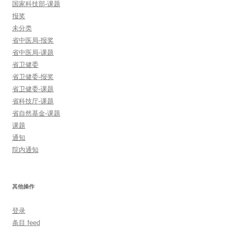
国家科技部-课题
报奖
未分类
省中医局-报奖
省中医局-课题
省卫健委
省卫健委-报奖
省卫健委-课题
省科技厅-课题
省自然基金-课题
课题
通知
院内通知
其他操作
登录
条目 feed