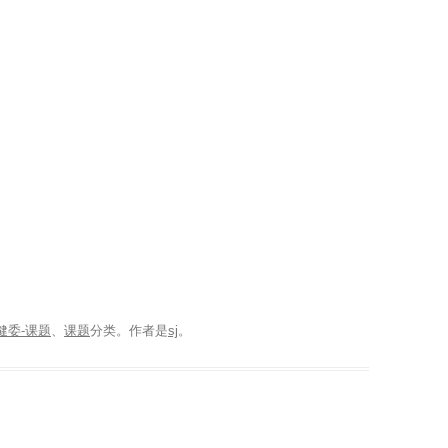
健委-课题
、
课题
分类。
作者是
sj
。