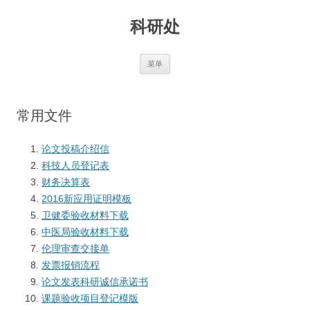
跳
至
科研处
正
文
菜单
常用文件
论文投稿介绍信
科技人员登记表
财务决算表
2016新应用证明模板
卫健委验收材料下载
中医局验收材料下载
伦理审查交接单
发票报销流程
论文发表科研诚信承诺书
课题验收项目登记模版