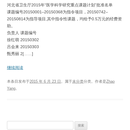
河北省卫生厅2015年“医学科学研究重点课题计划”批准名单
课题编号20150001–20150368为指令项目，20150742–
20150814为指导项目,其中指令性课题，均给予0.5万元的经费资
助。
负责人 课题编号
徐红萌 20150302
吕会来 20150303
甄秀丽 2[……]
继续阅读
本条目发布于
2015 年 6 月 23 日
。属于
未分类
分类。
作者是
Zhao
Yang
。
搜