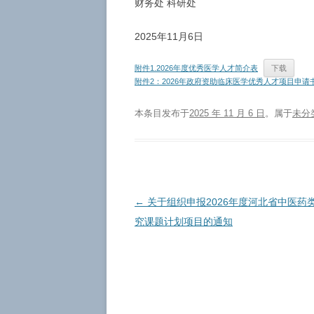
财务处 科研处
2025年11月6日
附件1.2026年度优秀医学人才简介表
下载
附件2：2026年政府资助临床医学优秀人才项目申请
本条目发布于
2025 年 11 月 6 日
。属于
未分
文
←
关于组织申报2026年度河北省中医药
章
究课题计划项目的通知
导
航